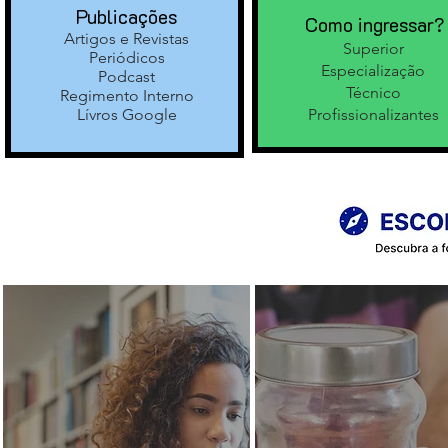
Publicações
Como ingressar?
Artigos e Revistas
Superior
Periódicos
Especialização
Podcast
Técnico
Regimento Interno
Lívros Google
Profissionalizantes