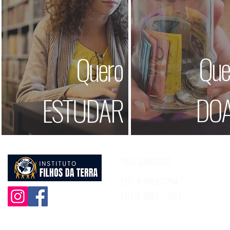
Que
Quero
DO
ESTUDAR
FALE CONOSCO
(71) 9 9915-7754
(71) 9 2003 - 7114