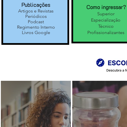
Publicações
Como ingressar?
Artigos e Revistas
Superior
Periódicos
Especialização
Podcast
Técnico
Regimento Interno
Lívros Google
Profissionalizantes