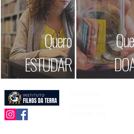
Que
Quero
DO
ESTUDAR
FALE CONOSCO
(71) 9 9915-7754
(71) 9 2003 - 7114