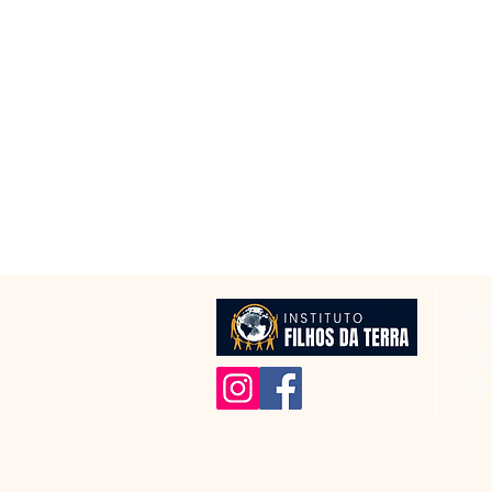
FAL
(71)
(71)