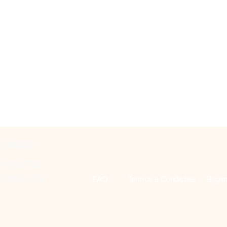
E CONOSCO
 9 9915-7754
 9 2003 - 7114
FAQ
Termos e Condições
Regim