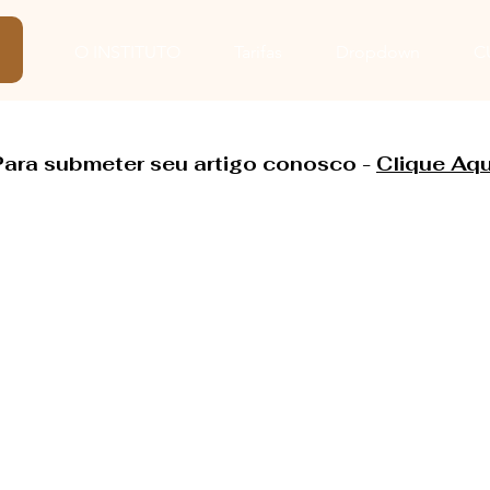
O INSTITUTO
Tarifas
Dropdown
C
Para submeter seu artigo conosco -
Clique Aqu